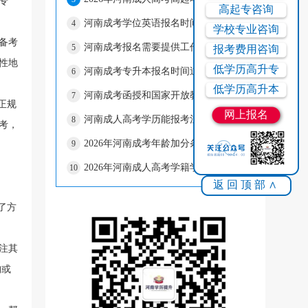
专
高起专咨询
河南成考学位英语报名时间错过了怎么办?
4
学校专业咨询
备考
河南成考报名需要提供工作证明吗?
5
报考费用咨询
性地
低学历高升专
河南成考专升本报名时间过了还可以补报名吗?
6
低学历高升本
河南成考函授和国家开放教育的毕业证书—样吗?
7
正规
网上报名
河南成人高考学历能报考注册会计师吗?
8
考，
2026年河南成考年龄加分条件是什么?
9
2026年河南成人高考学籍学历查询流程
10
返回顶部∧
了方
注其
构或