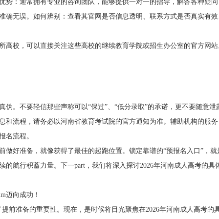
优势：通常拥有专业的咨询团队，能够提供一对一的指导，解答各种疑问
准确无误。如何辨别：查看其官网是否信息透明、联系方式是否真实有效
扫一扫加入微信交流群
扫一扫加入微信公众
所高校，可以直接关注这些高校的继续教育学院或招生办公室的官方网站
自由互动、并且能直接与资深老师
关注河南成考网微信公众号，
进行交流、解答
利”即可申请学费优
伪。不要轻信那些声称可以“保过”、“低分录取”的承诺，更不要随意泄
息和流程，请务必以河南省教育考试院的官方通知为准。辅助机构的服务
报名流程。
提前做好准备，就像获得了最佳的起跑位置。锁定靠谱的“预报名入口”，就
航行积蓄力量。下一part，我们将深入探讨2026年河南成人高考的具
ım迈向成功！
调了提前准备的重要性。现在，是时候将目光聚焦在2026年河南成人高考的