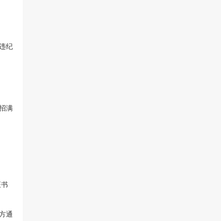
违纪
招满
证书
方通