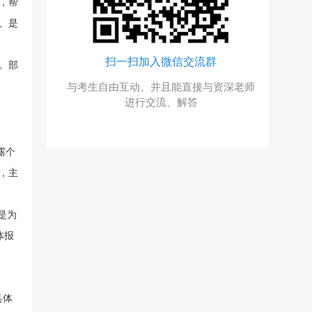
，帮
、是
号
扫一扫加入微信交流群
。部
回复“福
与考生自由互动、并且能直接与资深老师
惠
进行交流、解答
露个
，主
是为
体报
具体