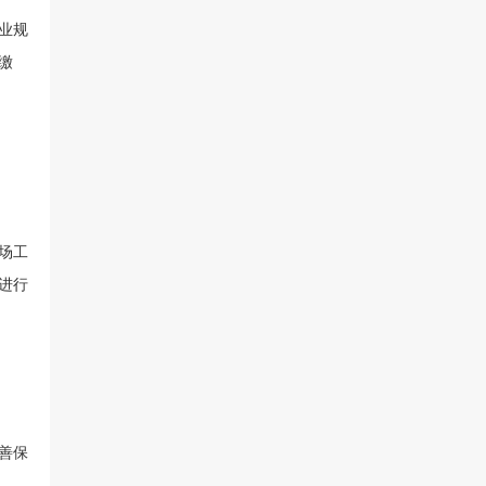
业规
缴
场工
进行
善保