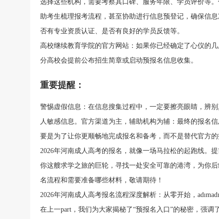
选择这些机构，需要考察其口碑、服务年限、学员评价等。
助考生梳理报考流程，甚至协助进行信息预登记，确保信息
否有专业资质认证、是否有良好的学员反馈等。
扫一扫加入微信公众号
高校继续教育学院的官方网站：如果你已经确定了心仪的几
分高校会提前公布招生简章或启动预报名信息收集。
关注河南成考网微信公众号，回复“福
与考生
利”即可申请学费优惠
重要提醒：
警惕虚假信息：在信息搜集过程中，一定要擦亮眼睛，辨别真
人敏感信息。官方渠道为主，辅助机构为辅：最终的报名信
要是为了让你更顺畅地完成报名和备考，而不是替代官方的
2026年河南成人高考的报名，就像一场马拉松的起跑线。
你这艘求学之旅的巨轮，寻找一处安全可靠的港湾，为你后续的
名流程和需要准备哪些材料，敬请期待！
2026年河南成人高考报名流程深度解析：从零开始，adımad
在上一part，我们为大家揭秘了“预报名入口”的秘密，强