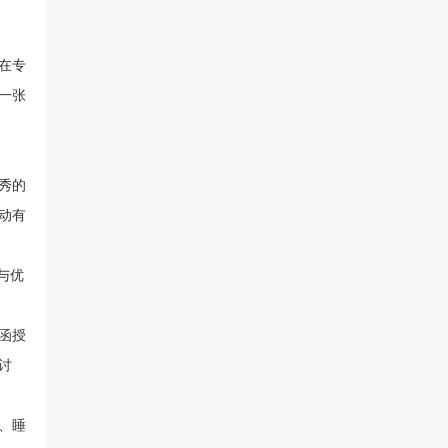
在专
一张
秀的
动有
与优
函授
讨
、睡