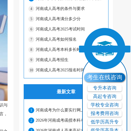
河南成人高考的条件与要求
4
河南成人高考满分多少分
5
河南成人高考2025考试时间
6
河南成人高考如何报名
7
河南成人高考本科多长时间
8
河南成人高考招生
9
河南成人高考2025报名时间
10
考生在线咨询
专升本咨询
最新文章
高起专咨询
学校专业咨询
识与
河南成考为什么要实行网上报名和网上缴费?
1
报考费用咨询
言，
2026年河南成考函授本科考试科目有哪些?
2
低学历高升专
低学历高升本
2026年河南成人高考高起本考什么科目?
3