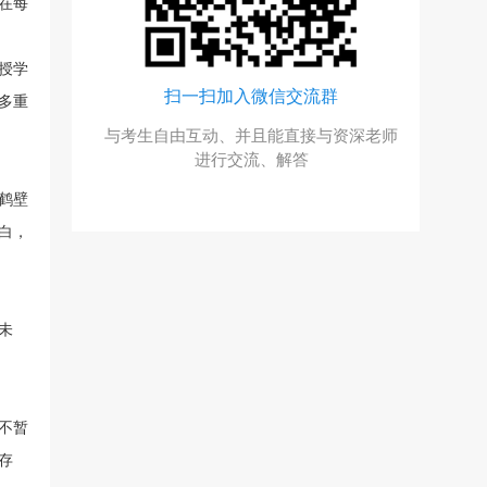
在每
授学
扫一扫加入微信交流群
扫一
多重
“福
与考生自由互动、并且能直接与资深老师
关注河南成
进行交流、解答
利
鹤壁
白，
未
不暂
存