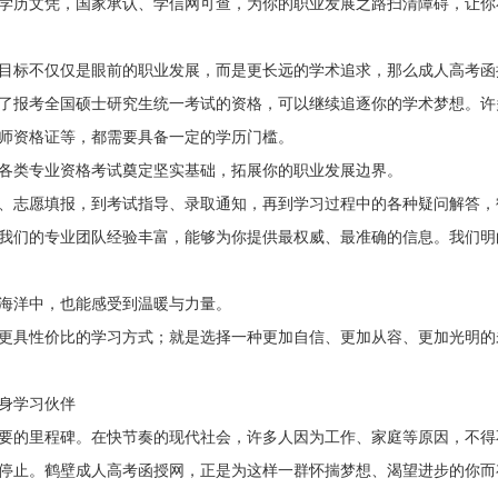
学历文凭，国家承认、学信网可查，为你的职业发展之路扫清障碍，让你
目标不仅仅是眼前的职业发展，而是更长远的学术追求，那么成人高考函
扫一扫加入微信公众号
了报考全国硕士研究生统一考试的资格，可以继续追逐你的学术梦想。许
师资格证等，都需要具备一定的学历门槛。
关注河南成考网微信公众号，回复
利”即可申请学费优惠
各类专业资格考试奠定坚实基础，拓展你的职业发展边界。
、志愿填报，到考试指导、录取通知，再到学习过程中的各种疑问解答，
我们的专业团队经验丰富，能够为你提供最权威、最准确的信息。我们明
海洋中，也能感受到温暖与力量。
更具性价比的学习方式；就是选择一种更加自信、更加从容、更加光明的
身学习伙伴
要的里程碑。在快节奏的现代社会，许多人因为工作、家庭等原因，不得
停止。鹤壁成人高考函授网，正是为这样一群怀揣梦想、渴望进步的你而