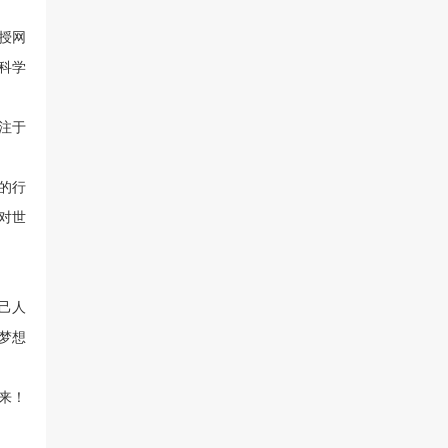
授网
科学
注于
的行
对世
己人
梦想
来！