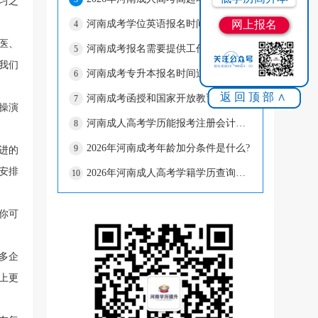
习之
网上报名
河南成考学位英语报名时间错过了怎么办?
4
医、
河南成考报名需要提供工作证明吗?
5
我们
河南成考专升本报名时间过了还可以补报名吗?
6
返回顶部∧
河南成考函授和国家开放教育的毕业证书—样吗?
7
操演
河南成人高考学历能报考注册会计师吗?
8
2026年河南成考年龄加分条件是什么?
9
进的
安排
2026年河南成人高考学籍学历查询流程
10
你可
多企
上更